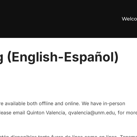
Welco
ng (English-Español)
3
e available both offline and online. We have in-person
; please email Quinton Valencia, qvalencia@unm.edu, for mor
 están disponibles tanto fuera de línea como en línea. Tenem