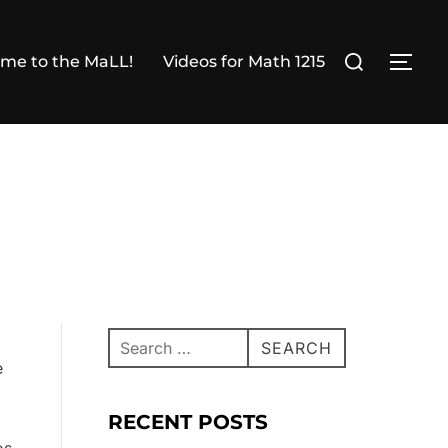
Search
me to the MaLL!
Videos for Math 1215
TOG
for:
Search
SEARCH
for:
e
RECENT POSTS
os